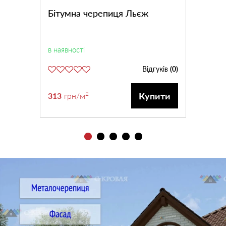
Бітумна черепиця Льєж
в наявності
Відгуків
(0)
2
Купити
313
грн
/м