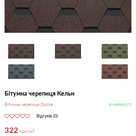
Бітумна черепиця Кельн
в наявності
Бітумна черепиця Docke
Відгуків (0)
322
2
грн
/м