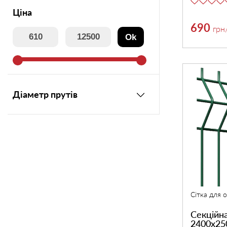
Ціна
Утеплювач
690
грн
Ok
Мансардні вікна
Керамічна черепиця
Діаметр прутів
Композитна черепиця
Сітка для огорожі 3D
Сходи на горище
Сітка для 
Секційна
2400х25