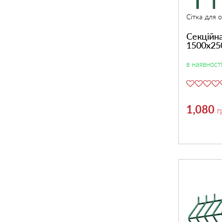
Сітка для 
Секційна
1500х25
в наявност
1,080
г