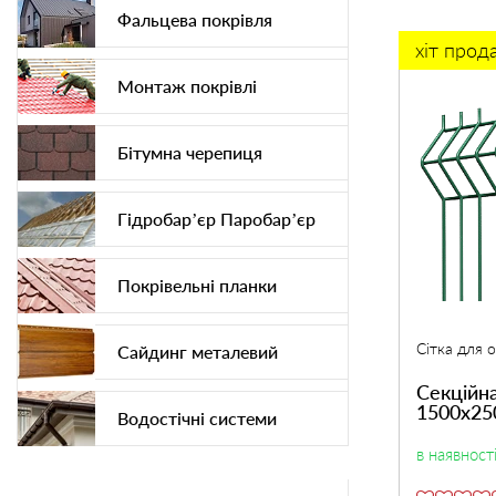
Фальцева покрівля
хіт прод
Монтаж покрівлі
Бітумна черепиця
Гідробар’єр Паробар’єр
Покрівельні планки
Сітка для 
Сайдинг металевий
Секційна
1500х25
Водостічні системи
в наявност
Софіт підшива