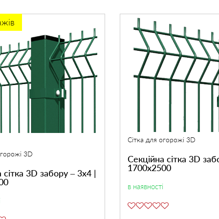
ажів
Сітка для огорожі 3D
огорожі 3D
Секційна сітка 3D забо
1700х2500
 сітка 3D забору – 3х4 |
00
в наявності
і