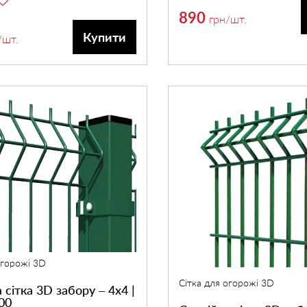
890
грн
/шт.
Купити
/шт.
огорожі 3D
Сітка для огорожі 3D
 сітка 3D забору – 4х4 |
00