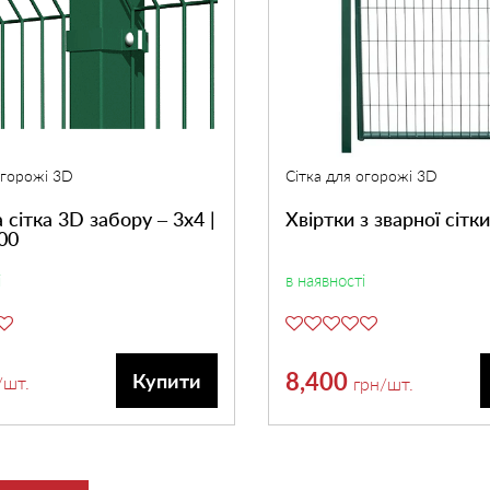
огорожі 3D
Сітка для огорожі 3D
 сітка 3D забору – 3х4 |
Хвіртки з зварної сітки
00
і
в наявності
8,400
Купити
/шт.
грн
/шт.