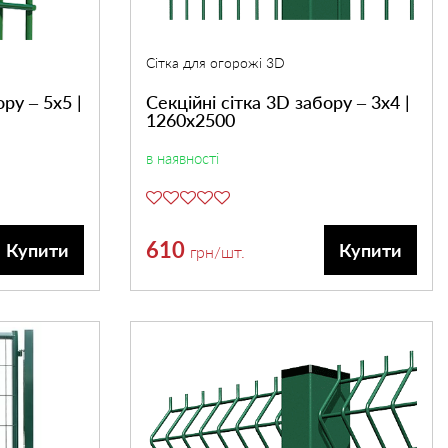
Сітка для огорожі 3D
Секційні сітка 3D забору – 3х4 |
ру – 5х5 |
1260х2500
в наявності
610
Купити
Купити
грн
/шт.