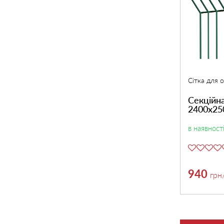
Сітка для 
Секційна
2400х25
в наявност
940
грн