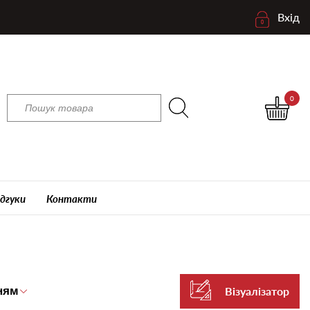
Вхід
0
ідгуки
Контакти
Візуалізатор