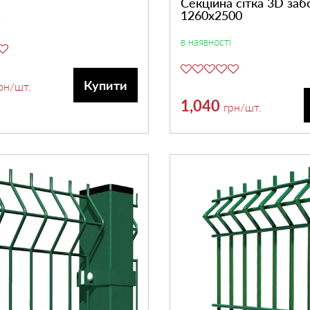
Секційна сітка 3D забо
1260х2500
і
в наявності
Купити
рн
/шт.
1,040
грн
/шт.