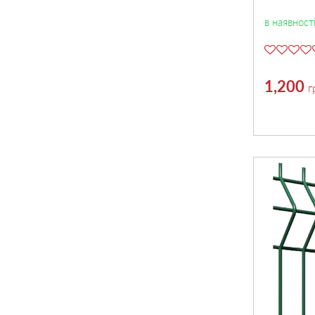
в наявност
1,200
г