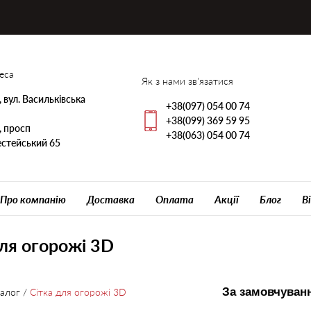
еса
Як з нами зв'язатися
, вул. Васильківська
+38(097) 054 00 74
+38(099) 369 59 95
, просп
+38(063) 054 00 74
стейський 65
Про компанію
Доставка
Оплата
Акції
Блог
В
для огорожі 3D
алог
/
Сітка для огорожі 3D