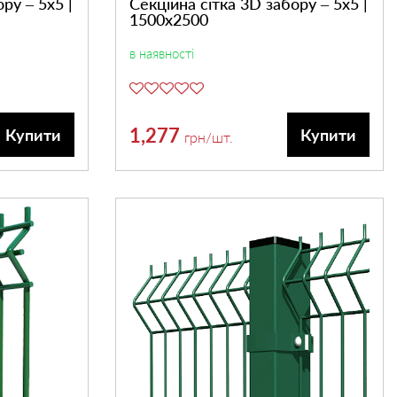
ру – 5х5 |
Секційна сітка 3D забору – 5х5 |
1500х2500
в наявності
1,277
Купити
Купити
грн
/шт.