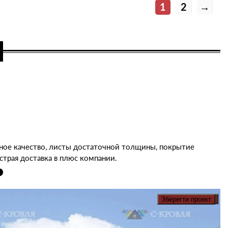
1
2
→
чное качество, листы достаточной толщины, покрытие
страя доставка в плюс компании.
Зберегти проект