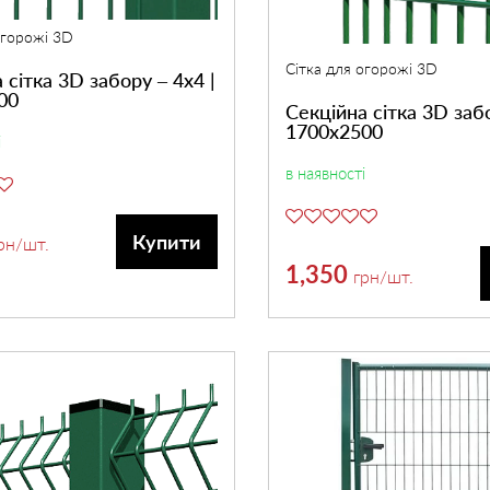
огорожі 3D
Сітка для огорожі 3D
 сітка 3D забору – 4х4 |
00
Секційна сітка 3D забо
1700х2500
і
в наявності
Купити
рн
/шт.
1,350
грн
/шт.