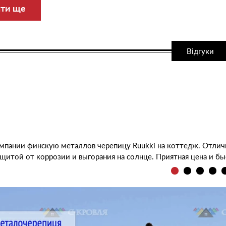
ати ще
Відгуки
омпании финскую металлов черепицу Ruukki на коттедж. Отли
ащитой от коррозии и выгорания на солнце. Приятная цена и бы