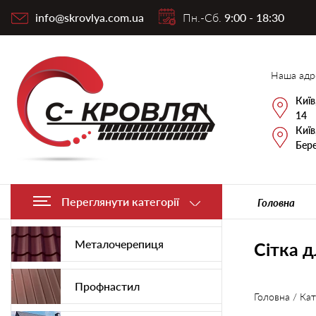
info@skrovlya.com.ua
Пн.-Сб.
9:00 - 18:30
Наша адр
Київ
14
Київ
Бере
Переглянути категорії
Головна
Металочерепиця
Сітка 
Профнастил
Головна
/
Кат