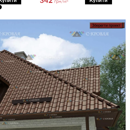
Купити
Купити
грн
/м
Зберегти проект