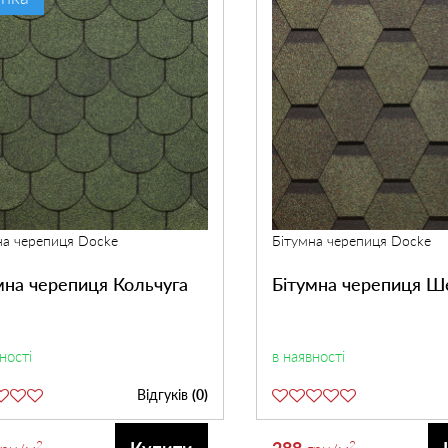
на черепиця Docke
Бітумна черепиця Docke
мна черепиця Кольчуга
Бітумна черепиця 
ності
в наявності
Відгуків
(0)
2
288
2