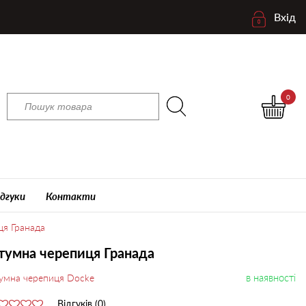
Вхід
0
ідгуки
Контакти
ця Гранада
тумна черепиця Гранада
в наявності
тумна черепиця Docke
Відгуків (0)