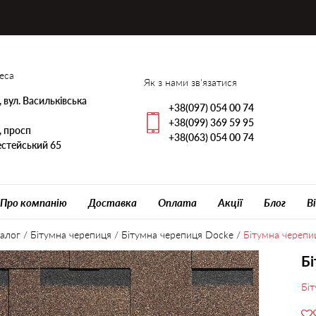
еса
Як з нами зв'язатися
, вул. Васильківська
+38(097) 054 00 74
+38(099) 369 59 95
, просп
+38(063) 054 00 74
стейський 65
Про компанію
Доставка
Оплата
Акції
Блог
В
алог
/
Бітумна черепиця
/
Бітумна черепиця Docke
/
Бітумна черепи
Бі
Бі