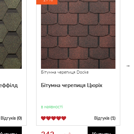
Бітумна черепиця Docke
Шеффілд
Бітумна черепиця Цюріх
в наявності
Відгуків
(0)
Відгуків
(1)
342
2