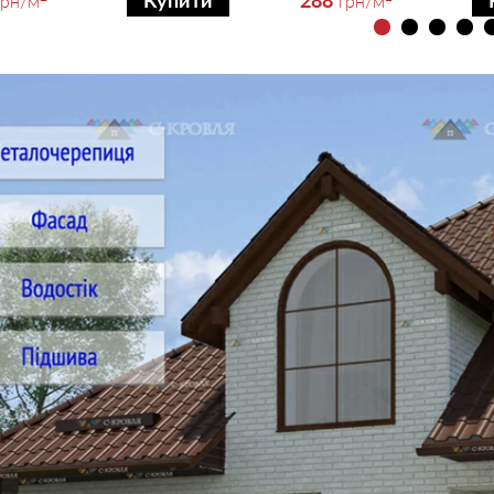
Купити
грн
/м
грн
/м