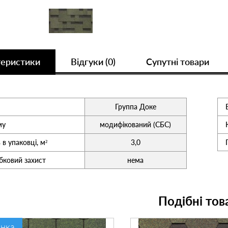
теристики
Відгуки (0)
Супутні товари
Группа Доке
му
модифікований (СБС)
 в упаковці, м²
3,0
бковий захист
нема
Подібні тов
нка