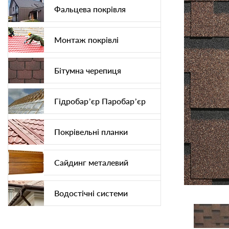
Фальцева покрівля
Монтаж покрівлі
Бітумна черепиця
Гідробар’єр Паробар’єр
Покрівельні планки
Сайдинг металевий
Водостічні системи
Софіт підшива