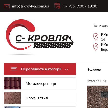
info@skrovlya.com.ua
Пн.-Сб.
9:00 - 18:30
Наша адр
Київ
14
Київ
Бере
Переглянути категорії
Головна
Головна
/
Кат
Металочерепиця
Профнастил