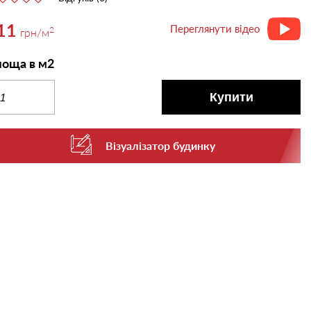
11
Переглянути відео
2
грн
/м
оща в м2
Купити
Візуалізатор будинку