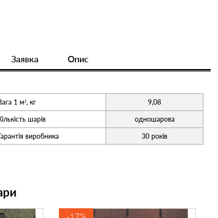
Заявка
Опис
Вага 1 м², кг
9,08
Кількість шарів
одношарова
Гарантія виробника
30 років
ари
-17%