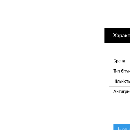
Утеплювач
Мансардні вікна
Харак
Керамічна черепиця
Бренд
Композитна черепиця
Тип біту
Кількість
Сітка для огорожі 3D
Антигри
Сходи на горище
хіт продажів
Нови