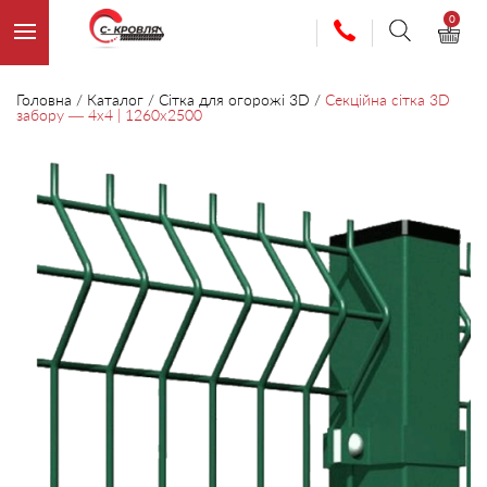
0
Головна
/
Каталог
/
Сітка для огорожі 3D
/
Секційна сітка 3D
забору — 4х4 | 1260х2500