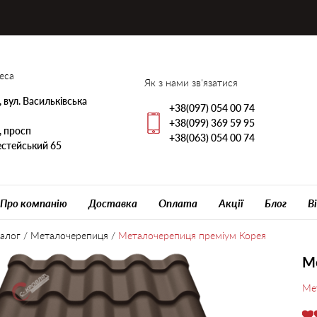
еса
Як з нами зв'язатися
, вул. Васильківська
+38(097) 054 00 74
+38(099) 369 59 95
, просп
+38(063) 054 00 74
стейський 65
Про компанію
Доставка
Оплата
Акції
Блог
В
алог
/
Металочерепиця
/
Металочерепиця преміум Корея
М
Ме