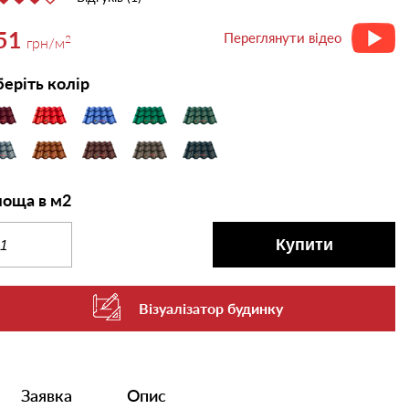
51
Переглянути відео
2
грн
/м
еріть колір
оща в м2
Купити
Візуалізатор будинку
Заявка
Опис