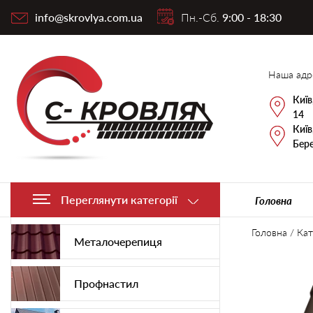
info@skrovlya.com.ua
Пн.-Сб.
9:00 - 18:30
Наша адр
Київ
14
Київ
Бере
Переглянути категорії
Головна
Головна
/
Кат
Металочерепиця
Профнастил