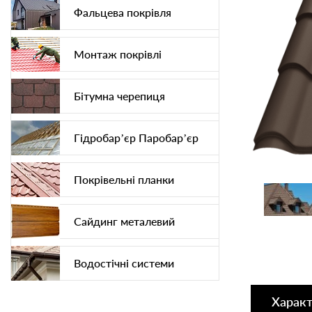
Фальцева покрівля
Монтаж покрівлі
Бітумна черепиця
Гідробар’єр Паробар’єр
Покрівельні планки
Сайдинг металевий
Водостічні системи
Харак
Софіт підшива