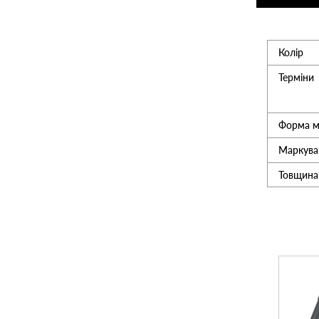
Утеплювач
Колір
Мансардні вікна
Терміни
Керамічна черепиця
Форма м
Маркува
Композитна черепиця
Товщина
Сітка для огорожі 3D
Сходи на горище
-9%