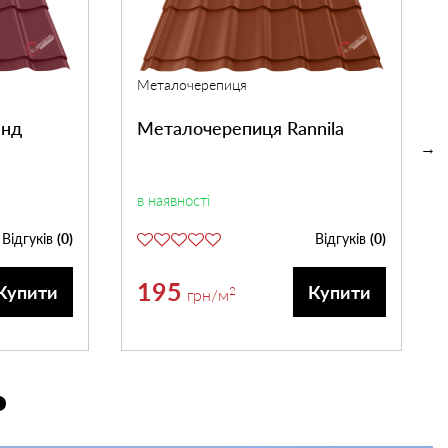
Металочерепиця
анд
Металочерепиця Rannila
в наявності
Відгуків
(0)
Відгуків
(0)
195
Купити
Купити
2
грн
/м