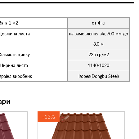
Вага 1 м2
от 4 кг
Довжина листа
на замовлення від 700 мм до
8,0 м
Кількість цинку
225 гр/м2
Ширина листа
1140-1020
Країна виробник
Корея(Dongbu Steel)
ари
-13%