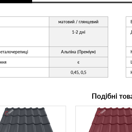
матовий / глянцевий
1-2 дні
еталочерепиці
Альпіна (Преміум)
ння
є
0,45, 0,5
Подібні тов