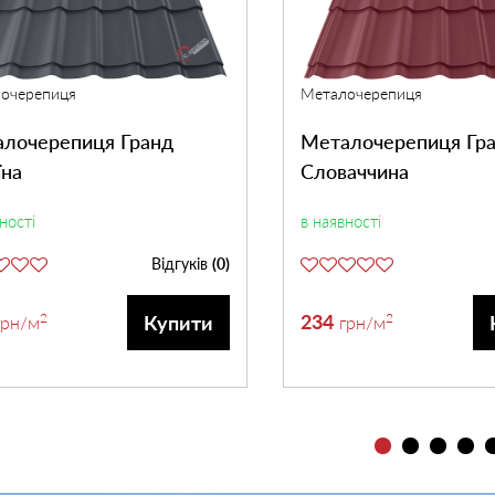
очерепиця
Металочерепиця
лочерепиця Гранд
Металочерепиця Гр
їна
Словаччина
ності
в наявності
Відгуків
(0)
2
234
2
Купити
грн
/м
грн
/м