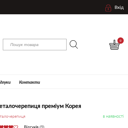
Вхід
0
ідгуки
Контакти
еталочерепиця преміум Корея
в наявності
талочерепиця
Відгуків (1)