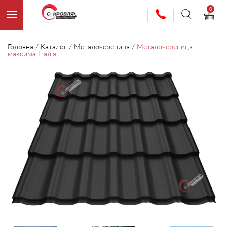
0
Головна
/
Каталог
/
Металочерепиця
/
Металочерепиця
максима Італія