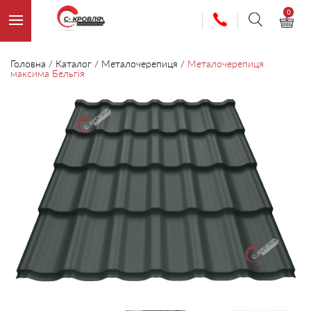
0
Головна
/
Каталог
/
Металочерепиця
/
Металочерепиця
максима Бельгія