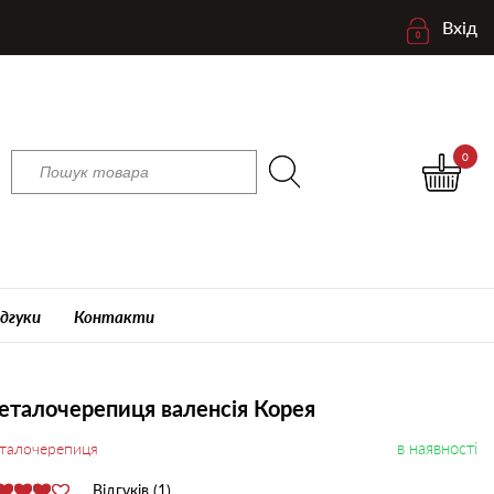
Вхід
0
ідгуки
Контакти
талочерепиця валенсія Корея
в наявності
талочерепиця
Відгуків (1)