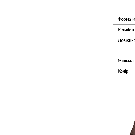
Утеплювач
Форма м
Кількіст
Мансардні вікна
Довжина
Керамічна черепиця
Мінімал
Композитна черепиця
Колір
Сітка для огорожі 3D
Сходи на горище
Новинка