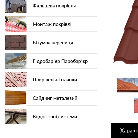
Фальцева покрівля
Монтаж покрівлі
Бітумна черепиця
Гідробар’єр Паробар’єр
Покрівельні планки
Сайдинг металевий
Водостічні системи
Харак
Софіт підшива