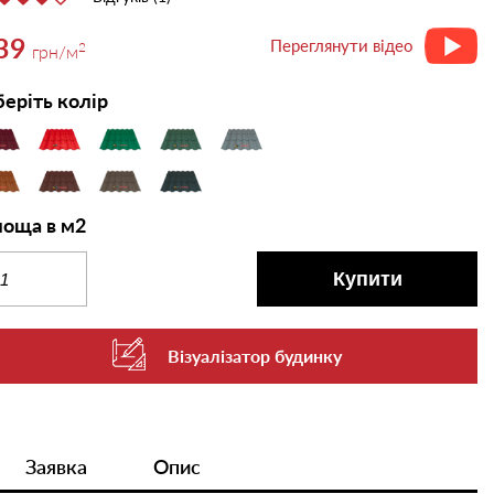
39
Переглянути відео
2
грн
/м
еріть колір
оща в м2
Купити
Візуалізатор будинку
Заявка
Опис