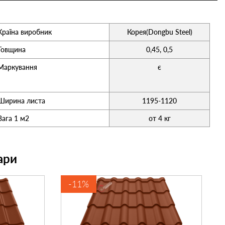
Країна виробник
Корея(Dongbu Steel)
Товщина
0,45, 0,5
Маркування
є
Ширина листа
1195-1120
Вага 1 м2
от 4 кг
ари
-11%