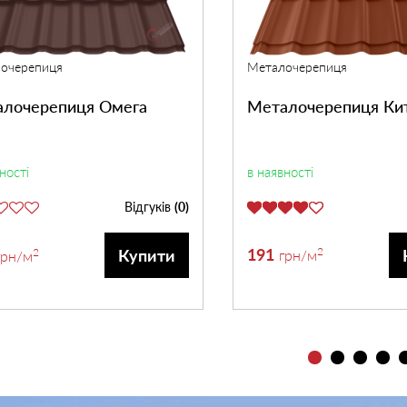
Металочерепиця
очерепиця
Металочерепиця Ки
лочерепиця Омега
в наявності
ності
Відгуків
(0)
191
2
2
Купити
грн
/м
грн
/м