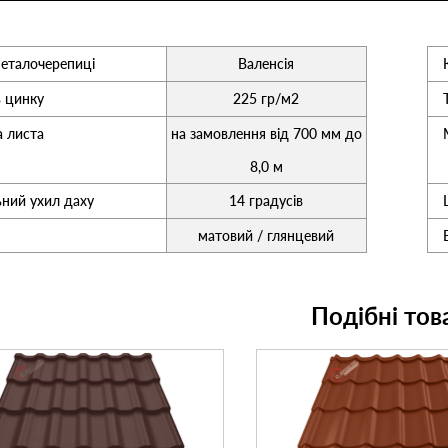
еталочерепиці
Валенсія
ь цинку
225 гр/м2
 листа
на замовлення від 700 мм до
8,0 м
ьний ухил даху
14 градусів
матовий / глянцевий
Подібні тов