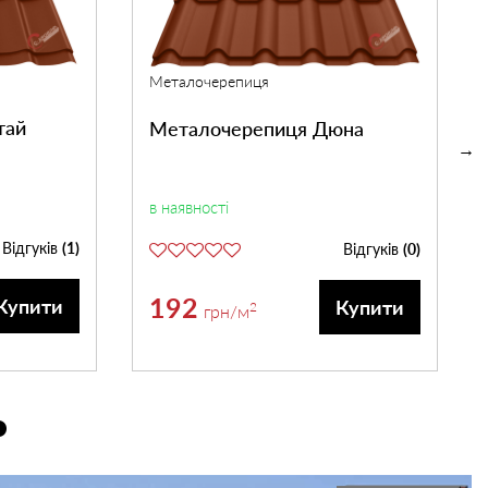
Металочерепиця
тай
Металочерепиця Дюна
в наявності
Відгуків
(1)
Відгуків
(0)
192
Купити
Купити
2
грн
/м