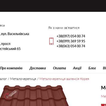
еса
Як з нами зв'язатися
, вул. Васильківська
+38(097) 054 00 74
+38(099) 369 59 95
, просп
+38(063) 054 00 74
стейський 65
Про компанію
Доставка
Оплата
Акції
Блог
В
алог
/
Металочерепиця
/
Металочерепиця валенсія Корея
Ме
Ме