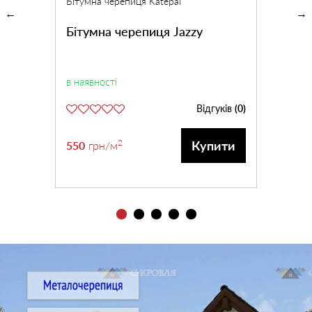
Бітумна черепиця Katepal
Бітумна черепиця Jazzy
в наявності
Відгуків
(0)
2
Купити
550
грн
/м