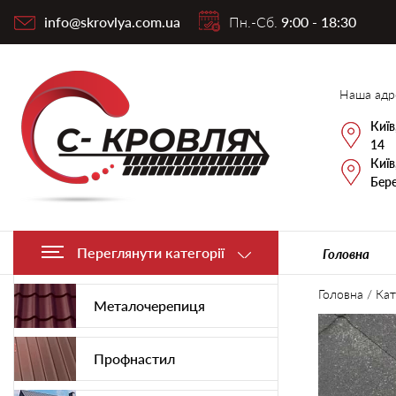
info@skrovlya.com.ua
Пн.-Сб.
9:00 - 18:30
Наша адр
Київ
14
Київ
Бере
Переглянути категорії
Головна
Головна
/
Кат
Металочерепиця
Профнастил