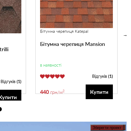
Бітумна черепиця Katepal
Бітумна черепиця Mansion
illi
в наявності
Відгуків
(1)
Відгуків
(1)
440
2
Купити
грн
/м
Купити
Зберегти проект