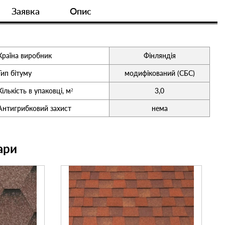
Заявка
Опис
Країна виробник
Фінляндія
Тип бітуму
модифікований (СБС)
Кількість в упаковці, м²
3,0
Антигрибковий захист
нема
ари