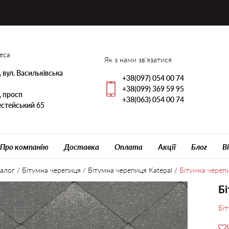
еса
Як з нами зв'язатися
, вул. Васильківська
+38(097) 054 00 74
+38(099) 369 59 95
, просп
+38(063) 054 00 74
стейський 65
Про компанію
Доставка
Оплата
Акції
Блог
В
алог
/
Бітумна черепиця
/
Бітумна черепиця Katepal
/
Бітумна череп
Бі
Біт