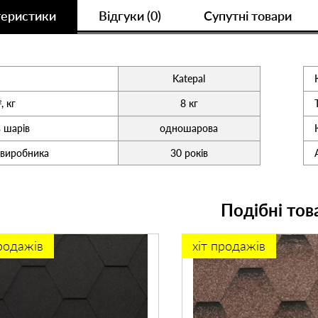
теристики
Відгуки (0)
Супутні товари
Katepal
, кг
8 кг
ь шарів
одношарова
 виробника
30 років
Подібні тов
продажів
хіт продажів