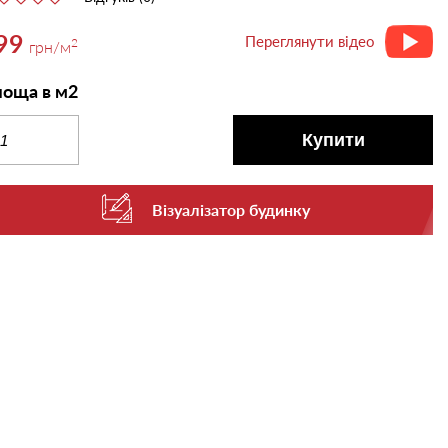
99
Переглянути відео
2
грн
/м
оща в м2
Купити
Візуалізатор будинку