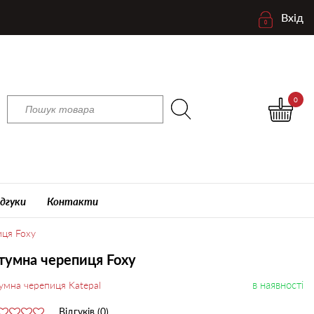
Вхід
0
ідгуки
Контакти
иця Foxy
тумна черепиця Foxy
в наявності
умна черепиця Katepal
Відгуків (0)