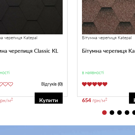
на черепиця Katepal
Бітумна черепиця Katepal
мна черепиця Classic KL
Бітумна черепиця Katr
ності
в наявності
Відгуків
(0)
2
654
2
Купити
грн
/м
грн
/м