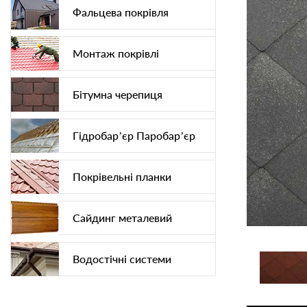
Фальцева покрівля
Монтаж покрівлі
Бітумна черепиця
Гідробар’єр Паробар’єр
Покрівельні планки
Сайдинг металевий
Водостічні системи
Софіт підшива