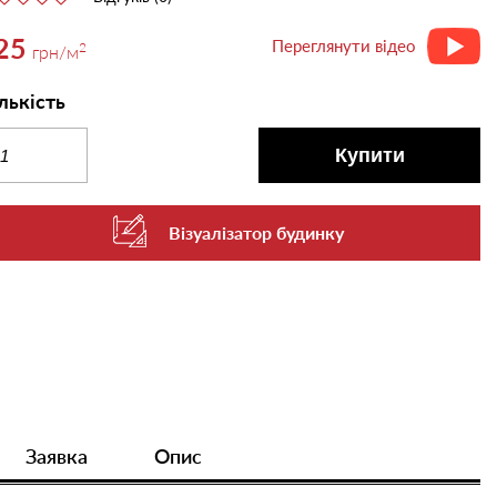
25
Переглянути відео
2
грн
/м
лькість
Купити
Візуалізатор будинку
Заявка
Опис