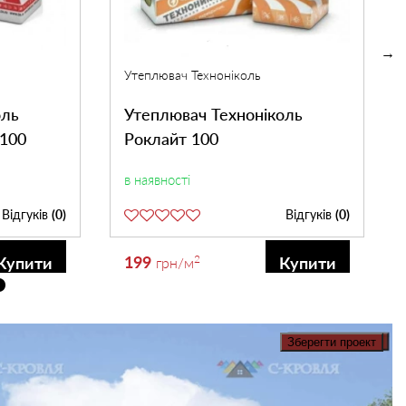
Утеплювач Техноніколь
оль
Утеплювач Техноніколь
 100
Роклайт 100
в наявності
Відгуків
(0)
Відгуків
(0)
199
2
Купити
Купити
грн
/м
Зберегти проект