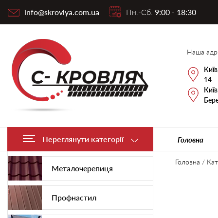
info@skrovlya.com.ua
Пн.-Сб.
9:00 - 18:30
Наша адр
Київ
14
Київ
Бере
Переглянути категорії
Головна
Головна
/
Кат
Металочерепиця
Профнастил