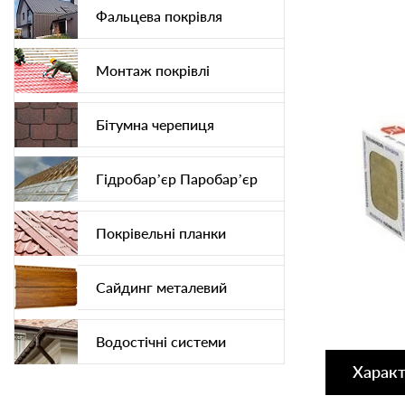
Фальцева покрівля
Монтаж покрівлі
Бітумна черепиця
Гідробар’єр Паробар’єр
Покрівельні планки
Сайдинг металевий
Водостічні системи
Харак
Софіт підшива