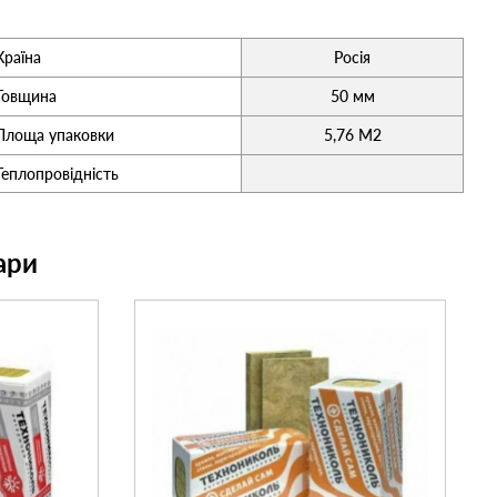
Країна
Росія
Товщина
50 мм
Площа упаковки
5,76 М2
Теплопровідність
ари