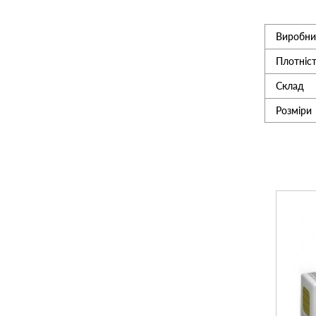
Утеплювач
Виробни
Плотніст
Мансардні вікна
Склад
Розміри
Керамічна черепиця
Композитна черепиця
Сітка для огорожі 3D
Сходи на горище