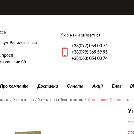
еса
Як з нами зв'язатися
, вул. Васильківська
+38(097) 054 00 74
+38(099) 369 59 95
, просп
+38(063) 054 00 74
стейський 65
Про компанію
Доставка
Оплата
Акції
Блог
В
алог
/
Утеплювач
/
Утеплювач Техноніколь
/
Утеплювач Техноніколь
Ут
Ут