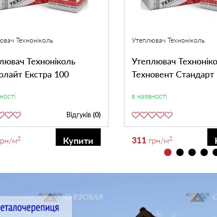
ювач Техноніколь
Утеплювач Техноніколь
лювач Техноніколь
Утеплювач Технонік
олайт Екстра 100
Техновент Стандарт
ності
в наявності
Відгуків
(0)
2
311
2
Купити
грн
/м
грн
/м