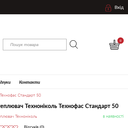
Вхід
0
ідгуки
Контакти
 Технофас Стандарт 50
еплювач Техноніколь Технофас Стандарт 50
в наявності
еплювач Техноніколь
Відгуків (0)