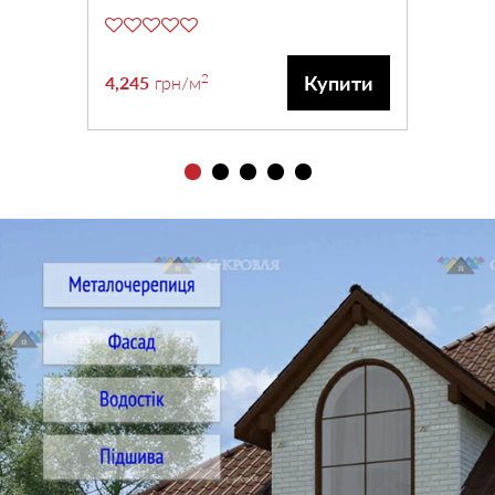
2
Купити
4,245
грн
/м