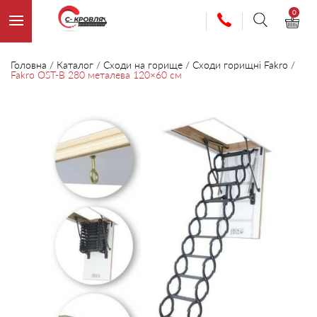
0
Головна
/
Каталог
/
Сходи на горище
/
Сходи горищні Fakro
/
Fakro OST-B 280 металева 120×60 см