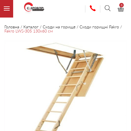
0
Головна
/
Каталог
/
Сходи на горище
/
Сходи горищні Fakro
/
Fakro LWS-305 130х60 см