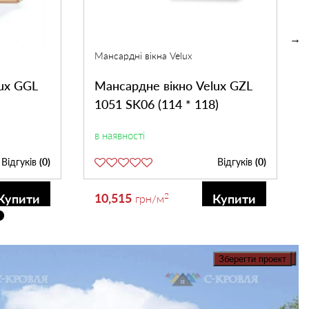
Мансардні вікна Velux
ux GGL
Мансардне вікно Velux GZL
)
1051 SK06 (114 * 118)
в наявності
Відгуків
(0)
Відгуків
(0)
10,515
2
Купити
Купити
грн
/м
Зберегти проект