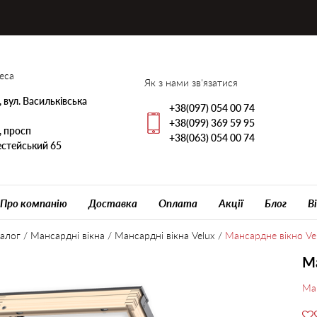
еса
Як з нами зв'язатися
, вул. Васильківська
+38(097) 054 00 74
+38(099) 369 59 95
, просп
+38(063) 054 00 74
стейський 65
Про компанію
Доставка
Оплата
Акції
Блог
В
алог
/
Мансардні вікна
/
Мансардні вікна Velux
/
Мансардне вікно Ve
Ма
Ман