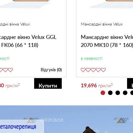
дні вікна Velux
Мансардні вікна Velux
ардне вікно Velux GGL
Мансардне вікно Vel
 FK06 (66 * 118)
2070 MK10 (78 * 160
ності
в наявності
Відгуків
(0)
80
2
19,696
2
Купити
грн
/м
грн
/м