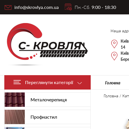
info@skrovlya.com.ua
Пн.-Сб.
9:00 - 18:30
Наша адр
Київ
14
Київ
Бере
Переглянути категорії
Головна
Головна
/
Кат
Металочерепиця
Профнастил