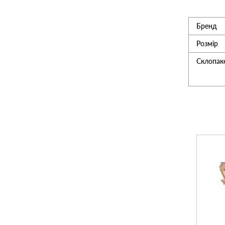
Утеплювач
Бренд
Розмір
Мансардні вікна
Склопак
Керамічна черепиця
Композитна черепиця
Сітка для огорожі 3D
Сходи на горище