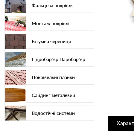
Фальцева покрівля
Монтаж покрівлі
Бітумна черепиця
Гідробар’єр Паробар’єр
Покрівельні планки
Сайдинг металевий
Водостічні системи
Харак
Софіт підшива