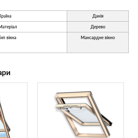
Країна
Данія
Матеріал
Дерево
Тип вікна
Мансардне вікно
ари