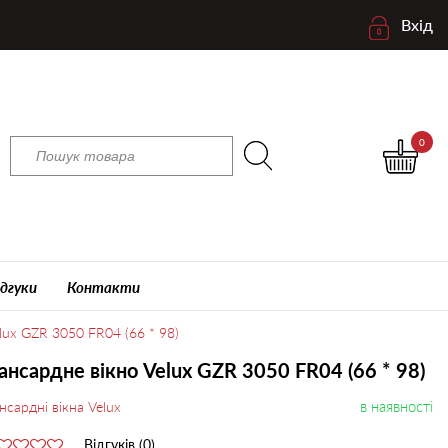
Вхід
0
ідгуки
Контакти
lux GZR 3050 FR04 (66 * 98)
нсардне вікно Velux GZR 3050 FR04 (66 * 98)
в наявності
сардні вікна Velux
Відгуків (0)