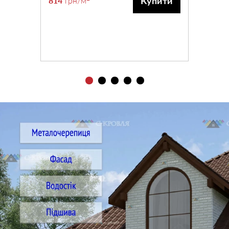
Купити
814
грн
/м