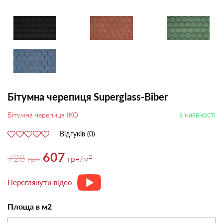
Бітумна черепиця Superglass-Biber
в наявності
Бітумна черепиця IKO
Відгуків (0)
607
728
2
грн
грн
/м
Переглянути відео
Площа в м2