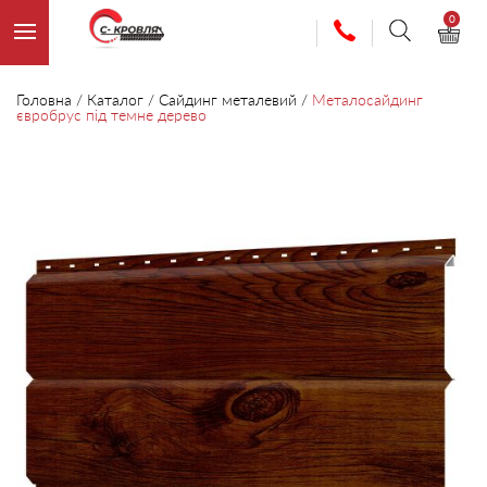
0
Головна
/
Каталог
/
Сайдинг металевий
/
Металосайдинг
євробрус під темне дерево