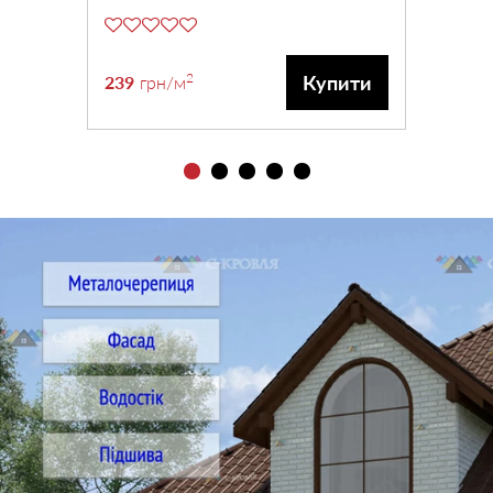
2
Купити
239
грн
/м