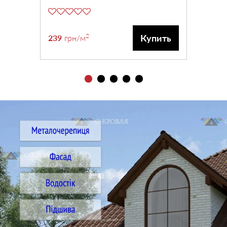
2
Купить
239
грн
/м