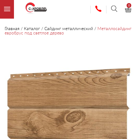
0
Главная
/
Каталог
/
Сайдинг металлический
/
Металлосайдинг
евробрус под светлое дерево