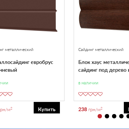
нг металлический
Сайдинг металлический
ллосайдинг евробрус
Блок хаус металлич
чневый
сайдинг под дерево 
ичии
в наличии
2
238
2
Купить
грн
/м
грн
/м