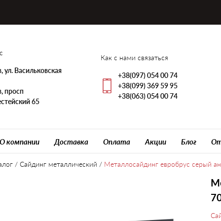
с
Как с нами связаться
, ул. Васильковская
+38(097) 054 00 74
+38(099) 369 59 95
, просп
+38(063) 054 00 74
стейский 65
О компании
Доставка
Оплата
Акции
Блог
От
алог
/
Сайдинг металлический
/
Металлосайдинг евробрус серый ан
Ме
7
Са