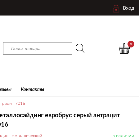
Вход
0
зывы
Контакты
трацит 7016
таллосайдинг евробрус серый антрацит
016
в наличии
йдинг металлический