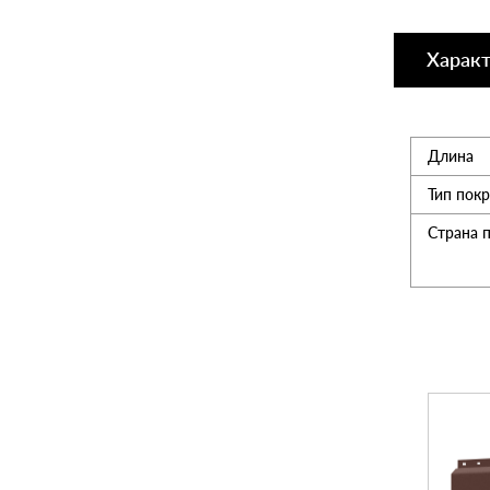
Утеплитель
Харак
Мансардные окна
Длина
Керамическая черепица
Тип пок
Страна 
Композитная черепица
Сетка для забора 3D
Чердачные лесницы