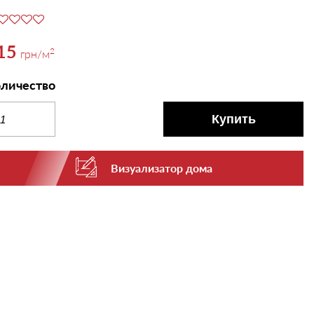
15
2
грн
/м
личество
Купить
Визуализатор дома