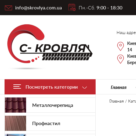
info@skrovlya.com.ua
Пн.-Сб.
9:00 - 18:30
Наш адре
Киев
14
Киев
Бере
Посмотреть категории
Главная
Главная
/
Кат
Металлочерепица
Профнастил