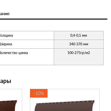
ание
Толщина
0,4-0,5 мм
Ширина
340-370 мм
Количество цинка
100-275гр/м2
вары
-10%