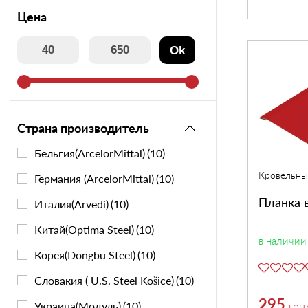
Цена
Утеплитель
Ok
Мансардные окна
Керамическая черепица
Страна производитель
Бельгия(ArcelorMittal)
(10)
Композитная черепица
Кровельны
Германия (ArcelorMittal)
(10)
Сетка для забора 3D
Планка 
Италия(Arvedi)
(10)
Китай(Optima Steel)
(10)
Чердачные лесницы
в наличии
Корея(Dongbu Steel)
(10)
Словакия ( U.S. Steel Košice)
(10)
295
Украина(Модуль)
(10)
грн