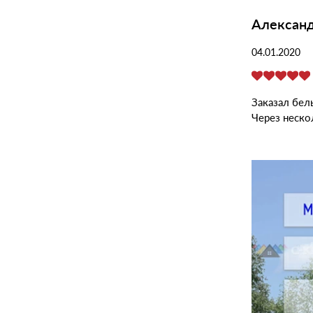
Алексан
04.01.2020
ксій (менеджер) порекомендує дорожчий товар,
Заказал бел
усом зробили невелику знижку, тому приємно!
Через неско