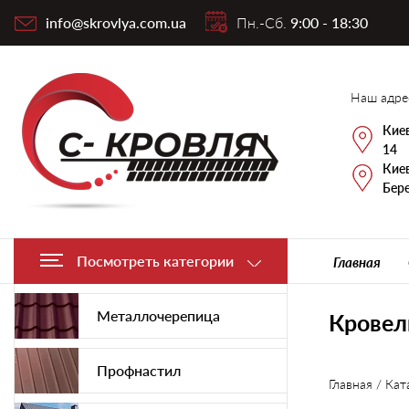
info@skrovlya.com.ua
Пн.-Сб.
9:00 - 18:30
Наш адре
Киев
14
Киев
Бере
Посмотреть категории
Главная
Металлочерепица
Кровел
Профнастил
Главная
/
Кат