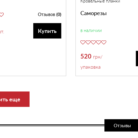
Кровельные планки
Саморезы
Отзывов
(0)
Купить
в наличии
т.
520
грн
/
упаковка
ить еще
Отзывы