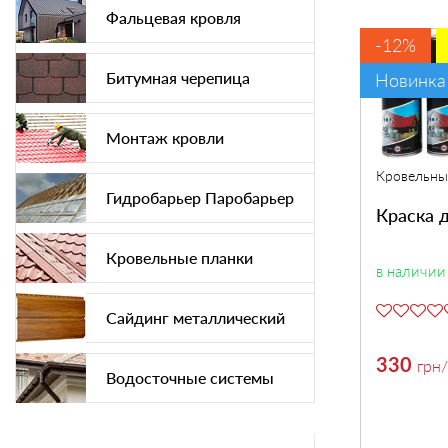
Фальцевая кровля
-12%
Битумная черепица
Новинка
Монтаж кровли
Кровельны
Гидробарьер Паробарьер
Краска 
Кровельные планки
в наличии
Сайдинг металлический
330
грн
Водосточные системы
Софит подшива