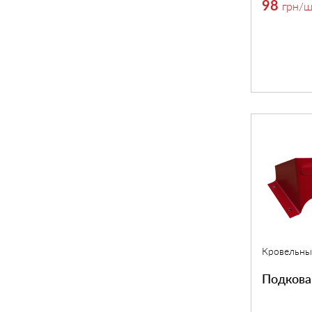
98
грн
/ш
Кровельны
Подкова