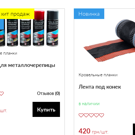
хит продаж
Новинка
е планки
для металлочерепицы
Кровельные планки
Лента под конек
Отзывов
(0)
в наличии
Купить
/шт.
420
грн
/шт.