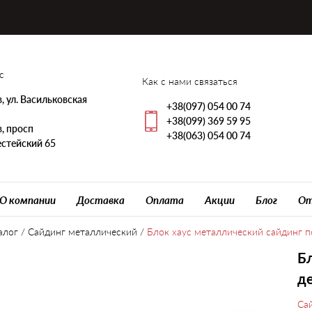
с
Как с нами связаться
, ул. Васильковская
+38(097) 054 00 74
+38(099) 369 59 95
, просп
+38(063) 054 00 74
стейский 65
О компании
Доставка
Оплата
Акции
Блог
От
алог
/
Сайдинг металлический
/
Блок хаус металлический сайдинг п
Бл
д
Са