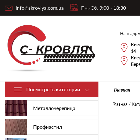
info@skrovlya.com.ua
Пн.-Сб.
9:00 - 18:30
Наш адре
Киев
14
Киев
Бере
Посмотреть категории
Главная
Главная
/
Кат
Металлочерепица
Профнастил