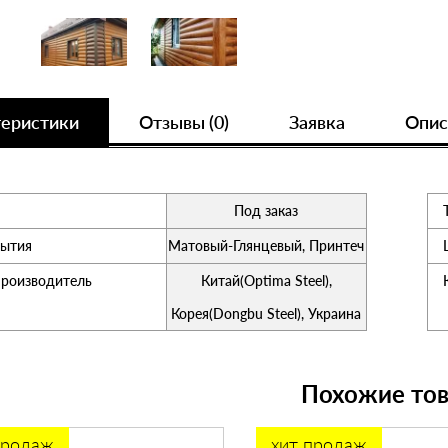
теристики
Отзывы (0)
Заявка
Опис
Под заказ
рытия
Матовый-Глянцевый, Принтеч
производитель
Китай(Optima Steel),
Корея(Dongbu Steel), Украина
Похожие то
продаж
хит продаж