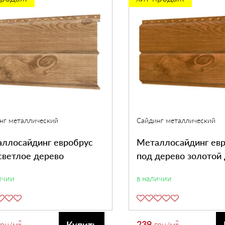
нг металлический
Сайдинг металлический
ллосайдинг евробрус
Металлосайдинг ев
светлое дерево
под дерево золотой
ичии
в наличии
2
239
2
Купить
грн
/м
грн
/м