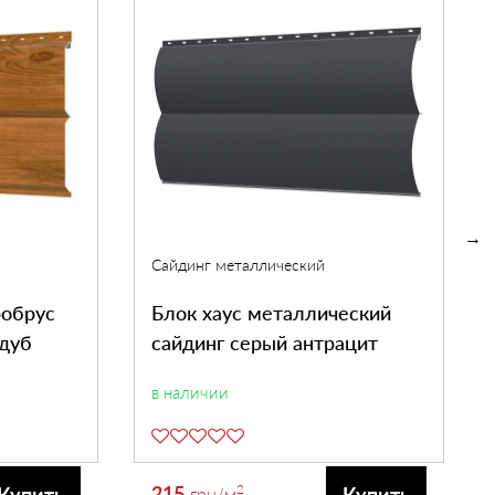
Сайдинг металлический
робрус
Блок хаус металлический
 дуб
сайдинг серый антрацит
в наличии
215
2
Купить
Купить
грн
/м