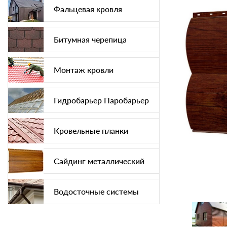
Фальцевая кровля
Битумная черепица
Монтаж кровли
Гидробарьер Паробарьер
Кровельные планки
Сайдинг металлический
Водосточные системы
Софит подшива