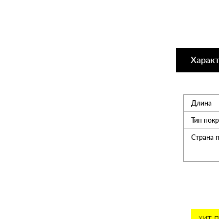
Утеплитель
Мансардные окна
Харак
Керамическая черепица
Длина
Композитная черепица
Тип пок
Страна 
Сетка для забора 3D
Чердачные лесницы
хит продаж
хит 