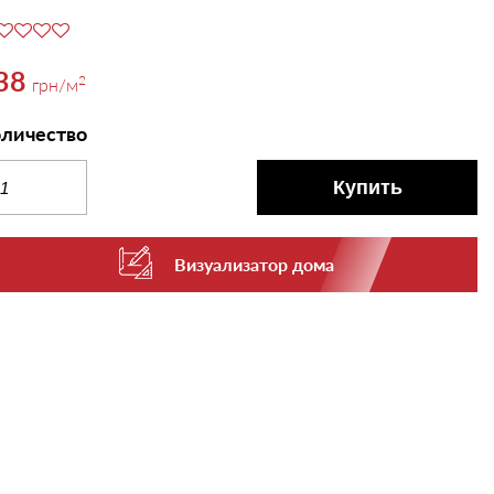
38
2
грн
/м
личество
Купить
Визуализатор дома