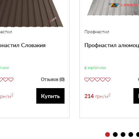
астил
Профнастил
настил Словакия
Профнастил алюмоц
ичии
в наличии
Отзывов
(0)
2
214
2
Купить
грн
/м
грн
/м