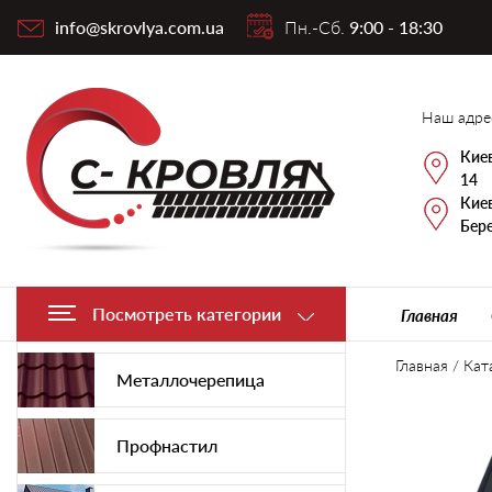
info@skrovlya.com.ua
Пн.-Сб.
9:00 - 18:30
Наш адре
Киев
14
Киев
Бере
Посмотреть категории
Главная
Главная
/
Кат
Металлочерепица
Профнастил