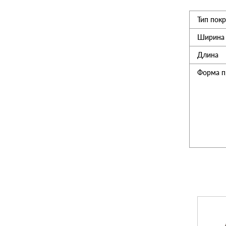
Тип пок
Утеплитель
Ширина
Мансардные окна
Длина
Форма п
Керамическая черепица
Композитная черепица
Сетка для забора 3D
Чердачные лесницы