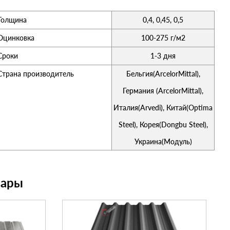
Толщина
0,4, 0,45, 0,5
Оцинковка
100-275 г/м2
Сроки
1-3 дня
Страна производитель
Бельгия(ArcelorMittal),
Германия (ArcelorMittal),
Италия(Arvedi), Китай(Optima
Steel), Корея(Dongbu Steel),
Украина(Модуль)
вары