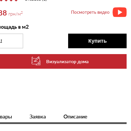
88
Посмотреть видео
2
грн
/м
ощадь в м2
Купить
Визуализатор дома
овары
Заявка
Описание