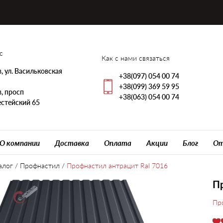
с
Как с нами связаться
, ул. Васильковская
+38(097) 054 00 74
+38(099) 369 59 95
, просп
+38(063) 054 00 74
стейский 65
О компании
Доставка
Оплата
Акции
Блог
От
алог
/
Профнастил
/
Профнастил антрацит Ral 7016
Пр
Пр