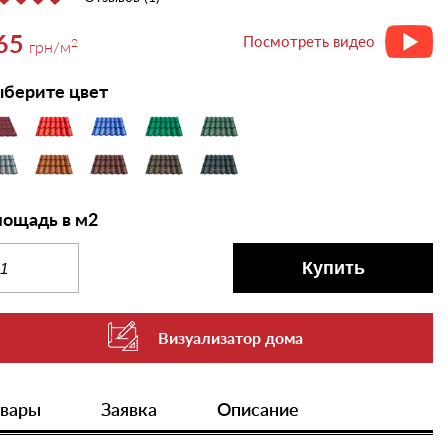
65
Посмотреть видео
2
грн
/м
берите цвет
ощадь в м2
Купить
Визуализатор дома
овары
Заявка
Описание