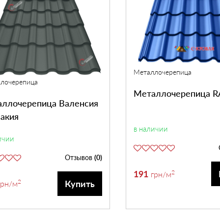
Металлочерепица
лочерепица
Металлочерепица R
ллочерепица Валенсия
акия
в наличии
ичии
Отзывов
(0)
191
2
грн
/м
2
Купить
грн
/м