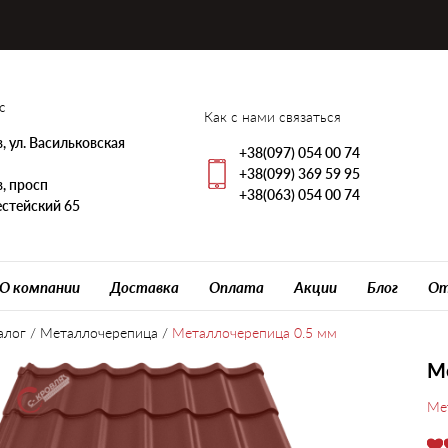
с
Как с нами связаться
, ул. Васильковская
+38(097) 054 00 74
+38(099) 369 59 95
, просп
+38(063) 054 00 74
стейский 65
О компании
Доставка
Оплата
Акции
Блог
От
алог
/
Металлочерепица
/
Металлочерепица 0.5 мм
М
Ме