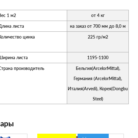
Вес 1 м2
от 4 кг
Длина листа
на заказ от 700 мм до 8,0 м
Количество цинка
225 гр/м2
Ширина листа
1195-1100
Страна производитель
Бельгия(ArcelorMittal),
Германия (ArcelorMittal),
Италия(Arvedi), Корея(Dongbu
Steel)
вары