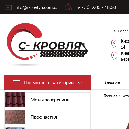
info@skrovlya.com.ua
Пн.-Сб.
9:00 - 18:30
Наш адре
Киев
14
Киев
Бере
Посмотреть категории
Главная
Главная
/
Кат
Металлочерепица
Профнастил