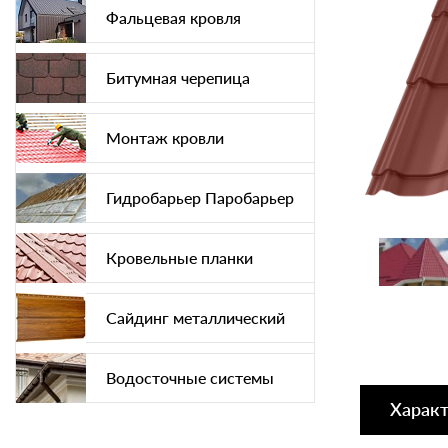
Фальцевая кровля
Битумная черепица
Монтаж кровли
Гидробарьер Паробарьер
Кровельные планки
Сайдинг металлический
Водосточные системы
Харак
Софит подшива