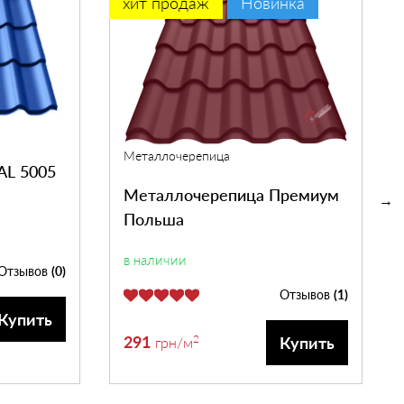
хит продаж
Новинка
Металлочерепица
AL 5005
Металлочерепица Премиум
Польша
в наличии
Отзывов
(0)
Отзывов
(1)
Купить
291
2
Купить
грн
/м