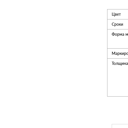
Утеплитель
Цвет
Сроки
Мансардные окна
Форма м
Керамическая черепица
Маркиро
Толщина
Композитная черепица
Сетка для забора 3D
Чердачные лесницы