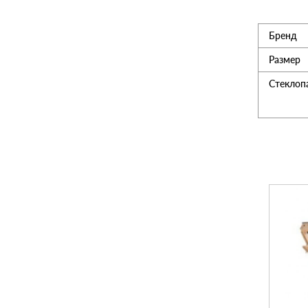
Утеплитель
Бренд
Размер
Мансардные окна
Стеклоп
Керамическая черепица
Композитная черепица
Сетка для забора 3D
Чердачные лесницы