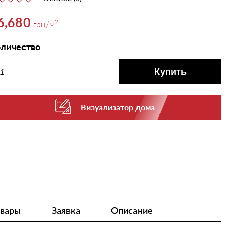
6,680
2
грн
/м
личество
Купить
Визуализатор дома
овары
Заявка
Описание