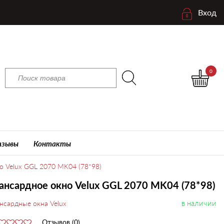
Вход
0
зывы
Контакты
 Velux GGL 2070 MK04 (78*98)
нсардное окно Velux GGL 2070 MK04 (78*98)
в наличии
нсардные окна Velux
Отзывов (0)