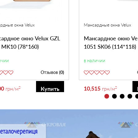
рдные окна Velux
Мансардные окна Velux
ардное окно Velux GZL
Мансардное окно Ve
 MK10 (78*160)
1051 SK06 (114*118)
ичии
в наличии
Отзывов
(0)
00
2
10,515
2
Купить
грн
/м
грн
/м