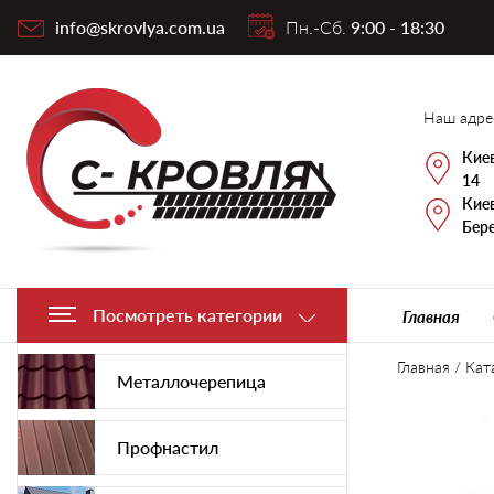
info@skrovlya.com.ua
Пн.-Сб.
9:00 - 18:30
Наш адре
Киев
14
Киев
Бере
Посмотреть категории
Главная
Главная
/
Кат
Металлочерепица
Профнастил