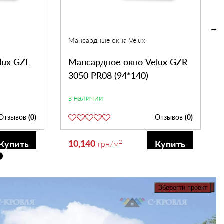
Мансардные окна Velux
lux GZL
Мансардное окно Velux GZR
3050 PR08 (94*140)
в наличии
Отзывов
(0)
Отзывов
(0)
10,140
2
Купить
Купить
грн
/м
Зберегти проект