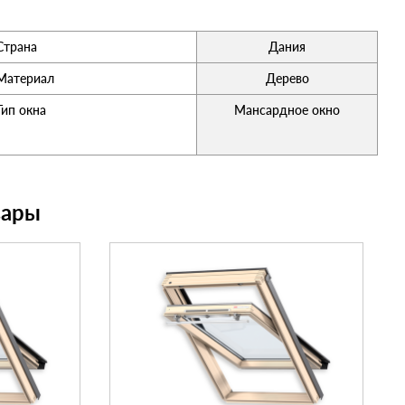
Страна
Дания
Материал
Дерево
Тип окна
Мансардное окно
вары