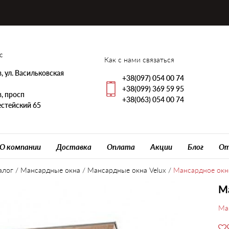
с
Как с нами связаться
, ул. Васильковская
+38(097) 054 00 74
+38(099) 369 59 95
, просп
+38(063) 054 00 74
стейский 65
О компании
Доставка
Оплата
Акции
Блог
От
алог
/
Мансардные окна
/
Мансардные окна Velux
/
Мансардное окно
Ма
Ма