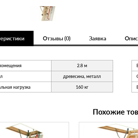
теристики
Отзывы (0)
Заявка
Опис
помещения
2.8 м
л
древесина, металл
льная нагрузка
160 кг
Похожие то