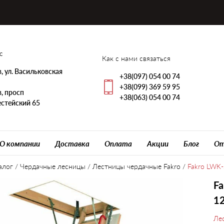
с
Как с нами связаться
, ул. Васильковская
+38(097) 054 00 74
+38(099) 369 59 95
, просп
+38(063) 054 00 74
стейский 65
О компании
Доставка
Оплата
Акции
Блог
От
алог
/
Чердачные лесницы
/
Лестницы чердачные Fakro
/
Fakro LWK
Fa
1
Ле