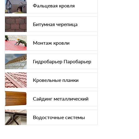
Фальцевая кровля
Битумная черепица
Монтаж кровли
Гидробарьер Паробарьер
Кровельные планки
Сайдинг металлический
Водосточные системы
Софит подшива