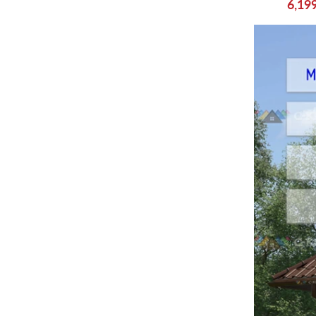
6,19
ть