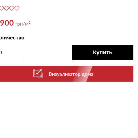
,900
2
грн
/м
личество
Купить
Визуализатор дома