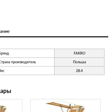
ание
Бренд
FAKRO
Страна производитель
Польша
Вес
28.4
вары