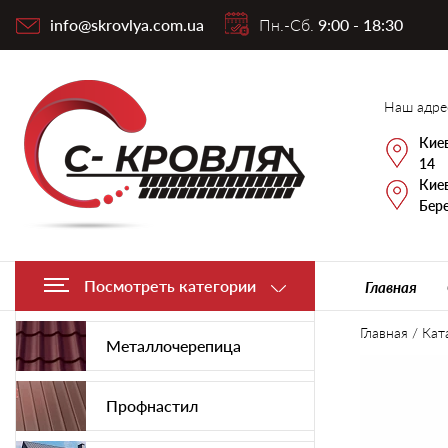
info@skrovlya.com.ua
Пн.-Сб.
9:00 - 18:30
Наш адре
Киев
14
Киев
Бере
Посмотреть категории
Главная
Главная
/
Кат
Металлочерепица
Профнастил