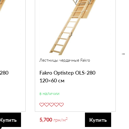
Лестницы чердачные Fakro
-280
Fakro Optistep OLS-280
120×60 см
в наличии
5,700
2
Купить
Купить
грн
/м