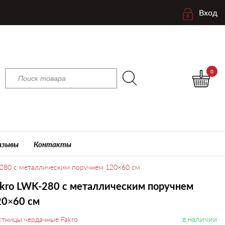
Вход
0
зывы
Контакты
-280 с металлическим поручнем 120×60 см
kro LWK-280 с металлическим поручнем
20×60 см
в наличии
стницы чердачные Fakro