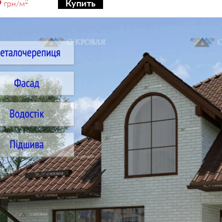
9
2
Купить
грн
/м