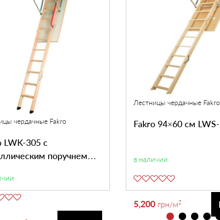
Лестницы чердачные Fakro
ицы чердачные Fakro
Fakro 94×60 см LWS
o LWK-305 с
ллическим поручнем
в наличии
70 см
ичии
5,200
2
грн
/м