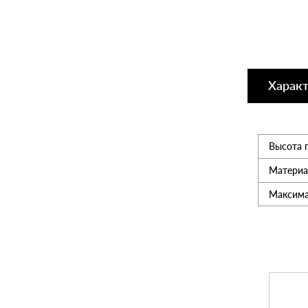
Утеплитель
Мансардные окна
Харак
Керамическая черепица
Высота 
Композитная черепица
Материа
Максима
Сетка для забора 3D
Чердачные лесницы