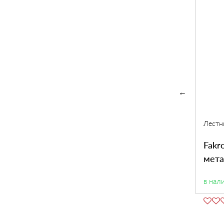
Лестницы чердачные Fakro
Лестн
Fakro OST-B 280
металлическая 120×60 см
Fakr
мета
в наличии
130×
в нал
8,000
2
Купить
грн
/м