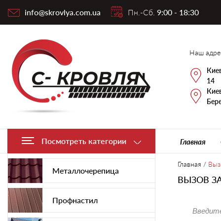
info@skrovlya.com.ua
Пн.-Сб.
9:00 - 18:30
Наш адре
Киев
14
Киев
Бере
Посмотреть категории
Главная
Главная
/
Выз
Металлочерепица
ВЫЗОВ З
Профнастил