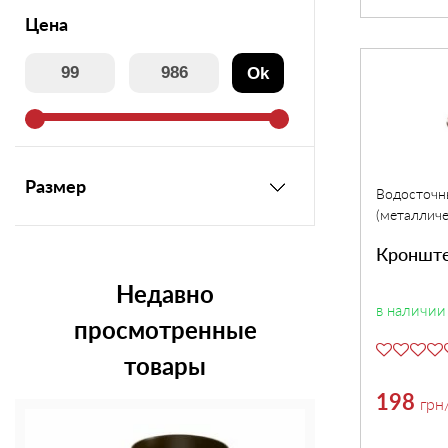
Цена
Утеплитель
Ok
Мансардные окна
Керамическая черепица
Размер
Водосточн
(металличе
Композитная черепица
Кронште
Недавно
Сетка для забора 3D
в наличии
просмотренные
Чердачные лесницы
товары
198
грн