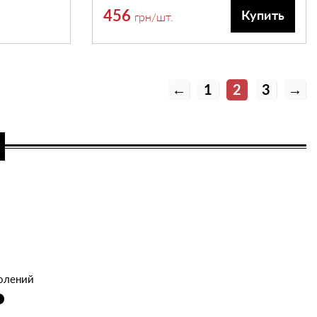
456
Купить
грн
/шт.
←
1
2
3
→
волений