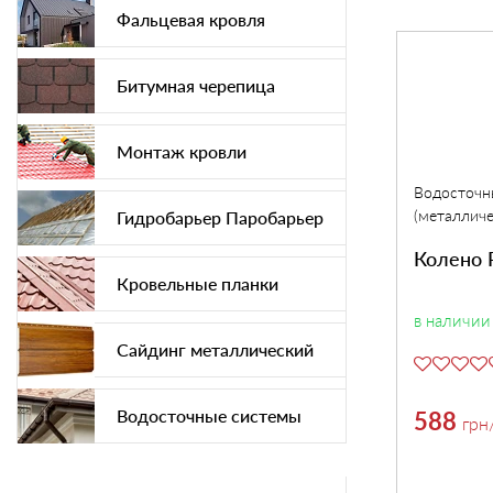
Фальцевая кровля
Битумная черепица
Монтаж кровли
Водосточн
(металличе
Гидробарьер Паробарьер
Колено R
Кровельные планки
в наличии
Сайдинг металлический
Водосточные системы
588
грн
Софит подшива