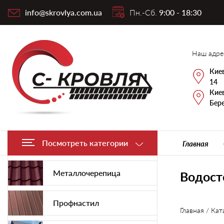
info@skrovlya.com.ua
Пн.-Сб.
9:00 - 18:30
Наш адре
Киев
14
Киев
Бере
Посмотреть категории
Главная
Металлочерепица
Водост
Профнастил
Главная
/
Кат