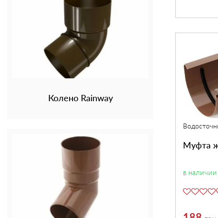
Колено Rainway
Водосточн
Муфта ж
в наличии
188