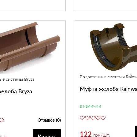
Водосточные системы Rain
ые системы Bryza
Муфта желоба Rainw
елоба Bryza
в наличии
Отзывов
(0)
122
грн
/шт.
Купить