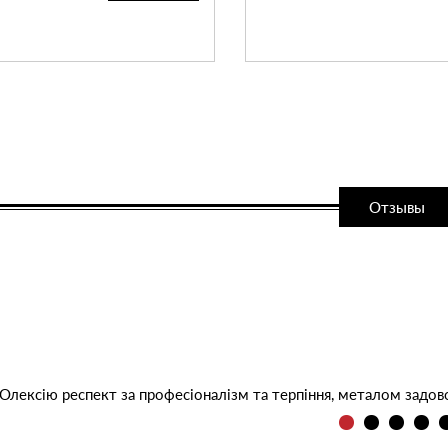
Отзывы
лексію респект за професіоналізм та терпіння, металом задо