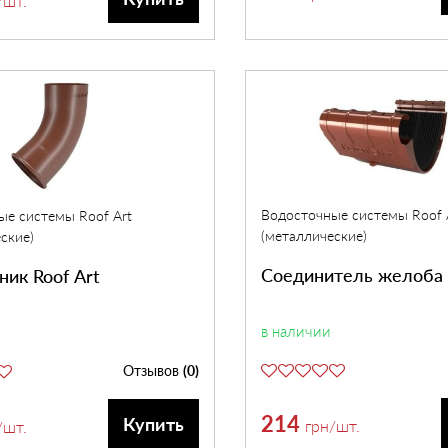
/шт.
Водосточные системы Roof 
ые системы Roof Art
(металлические)
ские)
Соединитель желоба 
ник Roof Art
в наличии
Отзывов
(0)
214
Купить
грн
/шт.
/шт.