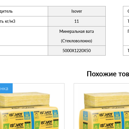
дитель
Isover
ть кг/м3
11
Минеральная вата
(Стекловолокно)
5000Х1220Х50
Похожие то
нка