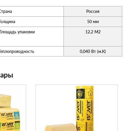
Страна
Россия
Толщина
50 мм
Площадь упаковки
12,2 М2
Теплопроводность
0,040 Вт (м.К)
вары