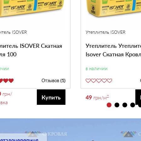
итель ISOVER
Утеплитель ISOVER
литель ISOVER Скатная
Утеплитель Утеплит
ля 100
Isover Скатная Кров
ичии
в наличии
Отзывов
(1)
0
грн
/
49
2
Купить
грн
/м
овка