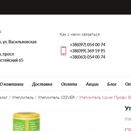
с
Как с нами связаться
, ул. Васильковская
+38(097) 054 00 74
+38(099) 369 59 95
, просп
+38(063) 054 00 74
стейский 65
О компании
Доставка
Оплата
Акции
Блог
От
алог
/
Утеплитель
/
Утеплитель ISOVER
/
Утеплитель Isover Профи 5
Ут
Ут