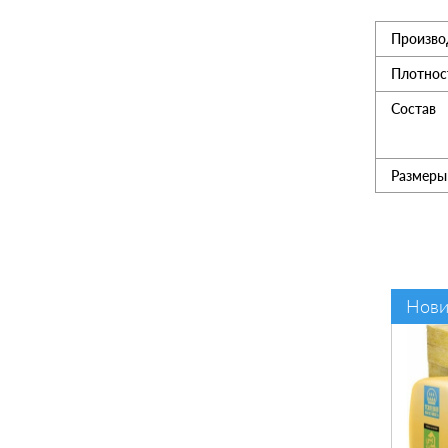
Произво
Утеплитель
Плотнос
Мансардные окна
Состав
Керамическая черепица
Размеры
Композитная черепица
Сетка для забора 3D
Нови
Чердачные лесницы