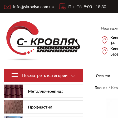
info@skrovlya.com.ua
Пн.-Сб.
9:00 - 18:30
Наш адре
Киев
14
Киев
Бере
Посмотреть категории
Главная
Главная
/
Кат
Металлочерепица
Профнастил