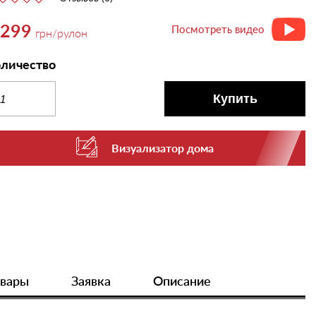
,299
Посмотреть видео
грн
/рулон
личество
Купить
Визуализатор дома
овары
Заявка
Описание