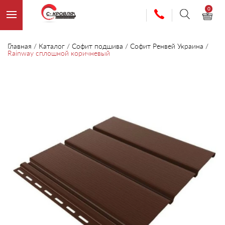
0
Главная
/
Каталог
/
Софит подшива
/
Софит Ренвей Украина
/
Rainway сплошной коричневый