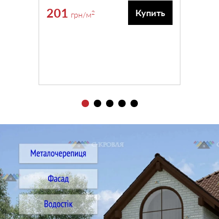
201
Купить
2
грн
/м