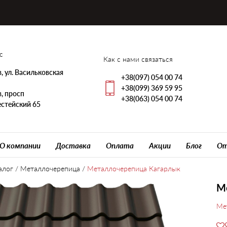
с
Как с нами связаться
, ул. Васильковская
+38(097) 054 00 74
+38(099) 369 59 95
, просп
+38(063) 054 00 74
стейский 65
О компании
Доставка
Оплата
Акции
Блог
От
алог
/
Металлочерепица
/
Металлочерепица Кагарлык
М
Ме