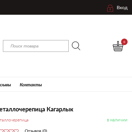
Вход
0
зывы
Контакты
еталлочерепица Кагарлык
в наличии
таллочерепица
Отзывов (0)