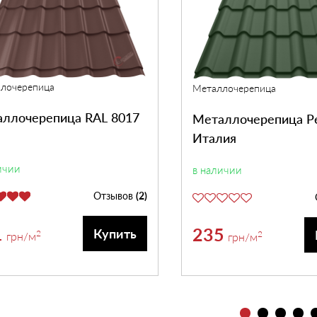
лочерепица
Металлочерепица
ллочерепица RAL 8017
Металлочерепица Р
Италия
ичии
в наличии
Отзывов
(2)
1
235
Купить
2
2
грн
/м
грн
/м