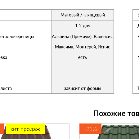
Матовый / глянцевый
1-2 дня
еталлочерепицы
Альпина (Премиум), Валенсия,
Максима, Монтерей, Яспис
вка
есть
листа
зависит от формы
Похожие то
хит продаж
-21%