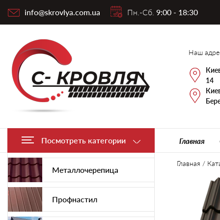
info@skrovlya.com.ua
Пн.-Сб.
9:00 - 18:30
Наш адре
Киев
14
Киев
Бере
Посмотреть категории
Главная
Главная
/
Кат
Металлочерепица
Профнастил