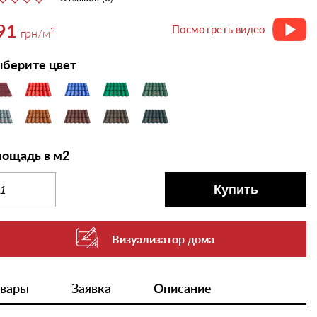
91
Посмотреть видео
2
грн
/м
берите цвет
ощадь в м2
Купить
Визуализатор дома
овары
Заявка
Описание