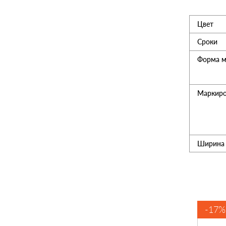
Цвет
Утеплитель
Сроки
Мансардные окна
Форма м
Керамическая черепица
Маркиро
Композитная черепица
Ширина 
Сетка для забора 3D
Чердачные лесницы
-11%
хит продаж
-17%