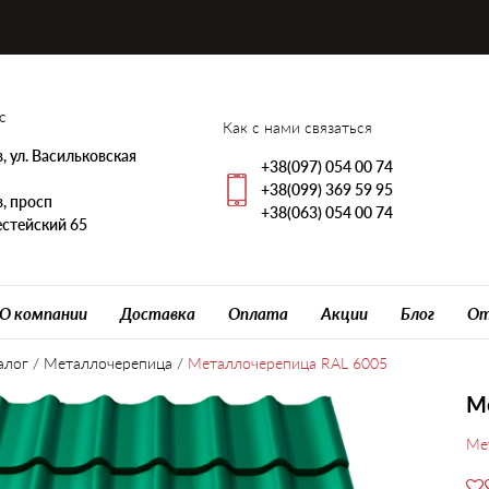
с
Как с нами связаться
, ул. Васильковская
+38(097) 054 00 74
+38(099) 369 59 95
, просп
+38(063) 054 00 74
стейский 65
О компании
Доставка
Оплата
Акции
Блог
От
алог
/
Металлочерепица
/
Металлочерепица RAL 6005
М
Ме