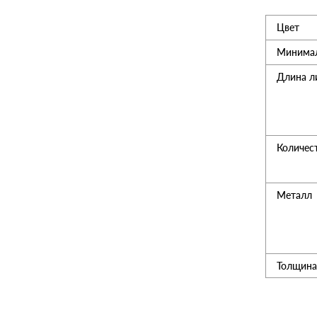
Цвет
Утеплитель
Минимал
Мансардные окна
Длина л
Керамическая черепица
Количес
Композитная черепица
Металл
Сетка для забора 3D
Чердачные лесницы
Толщина