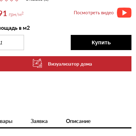
91
Посмотреть видео
2
грн
/м
ощадь в м2
Купить
Визуализатор дома
овары
Заявка
Описание