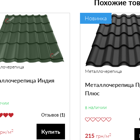
Похожие то
Новинка
лочерепица
Металлочерепица
ллочерепица Индия
Металлочерепица 
Плюс
ичии
в наличии
Отзывов
(1)
2
Купить
грн
/м
215
2
грн
/м