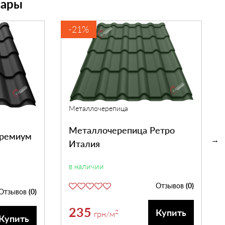
вары
-21%
Металлочерепица
Металлочерепица Ретро
Премиум
Италия
в наличии
Отзывов
(0)
Отзывов
(0)
235
Купить
2
грн
/м
Купить