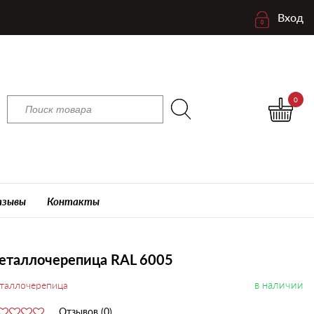
Вход
0
зывы
Контакты
еталлочерепица RAL 6005
в наличии
таллочерепица
Отзывов (0)