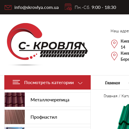
info@skrovlya.com.ua
Пн.-Сб.
9:00 - 18:30
Наш адре
Киев
14
Киев
Бере
Посмотреть категории
Главная
Главная
/
Кат
Металлочерепица
Профнастил