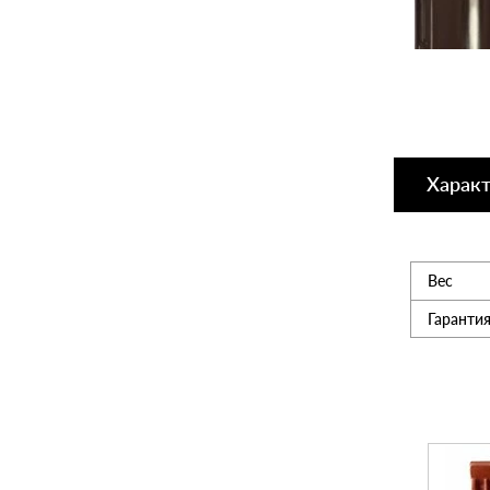
Утеплитель
Мансардные окна
Харак
Керамическая черепица
Композитная черепица
Вес
Сетка для забора 3D
Гаранти
Чердачные лесницы