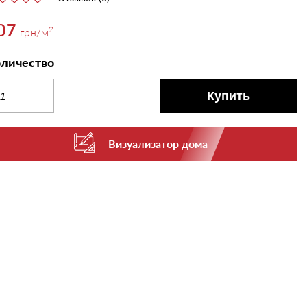
07
2
грн
/м
личество
Купить
Визуализатор дома