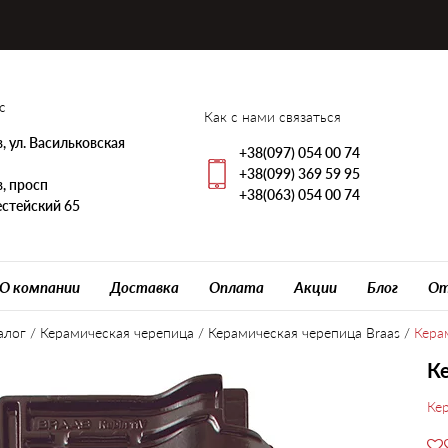
с
Как с нами связаться
, ул. Васильковская
+38(097) 054 00 74
+38(099) 369 59 95
, просп
+38(063) 054 00 74
стейский 65
О компании
Доставка
Оплата
Акции
Блог
От
алог
/
Керамическая черепица
/
Керамическая черепица Braas
/
Кера
Ке
Кер