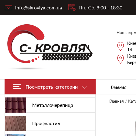
info@skrovlya.com.ua
Пн.-Сб.
9:00 - 18:30
Наш адре
Киев
14
Киев
Бере
Посмотреть категории
Главная
Главная
/
Кат
Металлочерепица
Профнастил