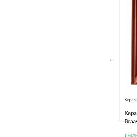
Керамическая черепица Braas
Керамическая черепица
Braas Изумруд
Керам
в наличии
Кера
Отзывов
(0)
Braa
529
2
Купить
грн
/м
в нал