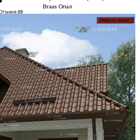
Braas Опал
Отзывов
(0)
в наличии
Зберегти проект
Купить
Отзывов
(0)
427
2
Купить
грн
/м