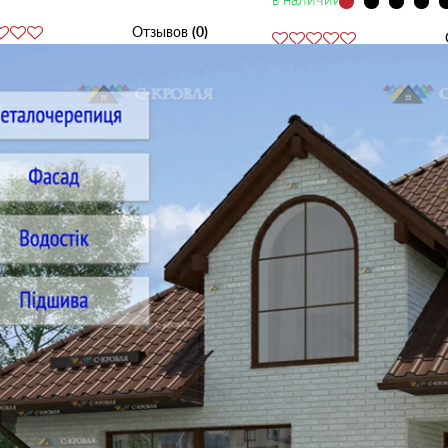
Отзывов
(0)
2
Купить
грн
/м
269
2
грн
/м