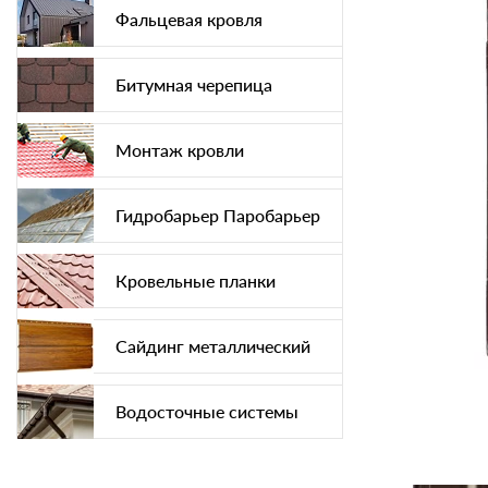
Фальцевая кровля
Битумная черепица
Монтаж кровли
Гидробарьер Паробарьер
Кровельные планки
Сайдинг металлический
Водосточные системы
Софит подшива