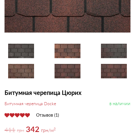
Битумная черепица Цюрих
в наличии
Битумная черепица Docke
Отзывов (1)
342
411
2
грн
грн
/м